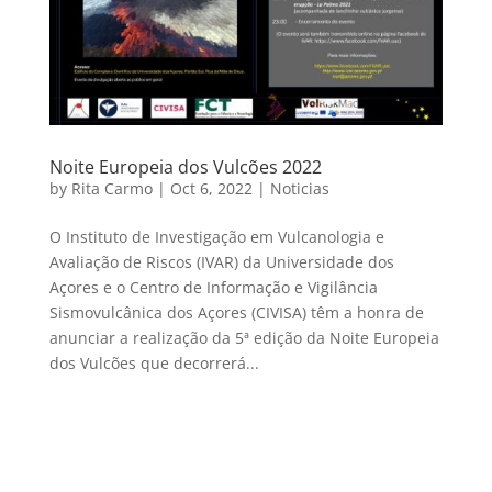
Noite Europeia dos Vulcões 2022
by
Rita Carmo
|
Oct 6, 2022
|
Noticias
O Instituto de Investigação em Vulcanologia e
Avaliação de Riscos (IVAR) da Universidade dos
Açores e o Centro de Informação e Vigilância
Sismovulcânica dos Açores (CIVISA) têm a honra de
anunciar a realização da 5ª edição da Noite Europeia
dos Vulcões que decorrerá...