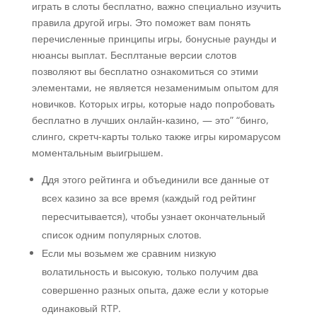
играть в слоты бесплатно, важно специально изучить
правила другой игры. Это поможет вам понять
перечисленные принципы игры, бонусные раунды и
нюансы выплат. Бесплтаные версии слотов
позволяют вы бесплатно ознакомиться со этими
элементами, не является незаменимым опытом для
новичков. Которых игры, которые надо попробовать
бесплатно в лучших онлайн-казино, — это” “бинго,
слинго, скретч-карты только также игры киромарусом
моментальным выигрышем.
Ддя этого рейтинга и объединили все данные от
всех казино за все время (каждый год рейтинг
пересчитывается), чтобы узнает окончательный
список одним популярных слотов.
Если мы возьмем же сравним низкую
волатильность и высокую, только получим два
совершенно разных опыта, даже если у которые
одинаковый RTP.