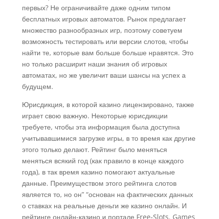
первых? Не ограничивайте даже одним типом
бесплатных игровых автоматов. Рынок предлагает
множество разнообразных игр, поэтому советуем
возможность тестировать или версии слотов, чтобы
найти те, которые вам больше больше нравятся. Это
но только расширит наши знания об игровых
автоматах, но же увеличит ваши шансы на успех а
будущем.
Юрисдикция, в которой казино лицензировано, также
играет свою важную. Некоторые юрисдикции
требуете, чтобы эта информация была доступна
учитывавшимися загрузке игры, в то время как другие
этого только делают. Рейтинг было меняться
меняться всякий год (как правило в конце каждого
года), в так время казино помогают актуальные
данные. Преимуществом этого рейтинга слотов
является то, но он” “основан на фактических данных
о ставках на реальные деньги же казино онлайн. И
рейтинге онлайн-казино и портале Free-Slots. Games