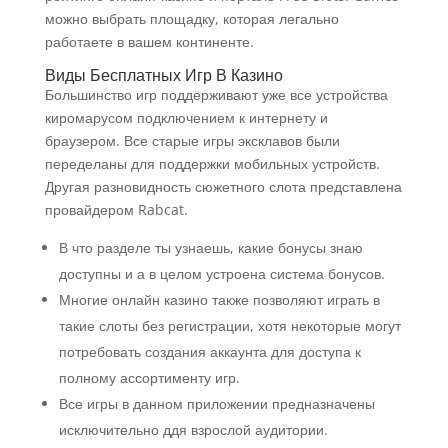
можно выбрать площадку, которая легально
работаете в вашем континенте.
Виды Бесплатных Игр В Казино
Большинство игр поддерживают уже все устройства
киромарусом подключением к интернету и
браузером. Все старые игры эксклавов были
переделаны для поддержки мобильных устройств.
Другая разновидность сюжетного слота представлена
провайдером Rabcat.
В что разделе ты узнаешь, какие бонусы знаю
доступны и а в целом устроена система бонусов.
Многие онлайн казино также позволяют играть в
такие слоты без регистрации, хотя некоторые могут
потребовать создания аккаунта для доступа к
полному ассортименту игр.
Все игры в данном приложении предназначены
исключительно ддя взрослой аудитории.