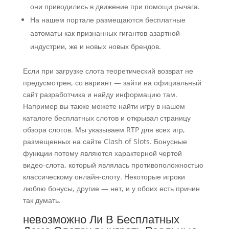
они приводились в движение при помощи рычага.
На нашем портале размещаются бесплатные
автоматы как признанных гигантов азартной
индустрии, же и новых новых брендов.
Если при загрузке слота теоретический возврат не
предусмотрен, со вариант — зайти на официальный
сайт разработчика и найду информацию там.
Например вы также можете найти игру в нашем
каталоге бесплатных слотов и открывал страницу
обзора слотов. Мы указываем RTP для всех игр,
размещенных на сайте Clash of Slots. Бонусные
функции потому являются характерной чертой
видео-слота, который являлась противоположностью
классическому онлайн-слоту. Некоторые игроки
люблю бонусы, другие — нет, и у обоих есть причин
так думать.
невозможно Ли В Бесплатных