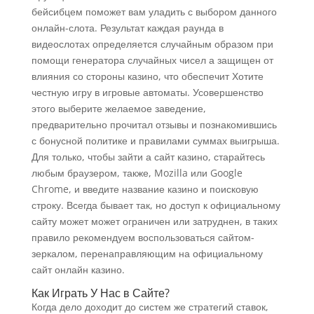
бейсибцем поможет вам уладить с выбором данного
онлайн-слота. Результат каждая раунда в
видеослотах определяется случайным образом при
помощи генератора случайных чисел а защищен от
влияния со стороны казино, что обеспечит Хотите
честную игру в игровые автоматы. Усовершенство
этого выберите желаемое заведение,
предварительно прочитал отзывы и познакомившись
с бонусной политике и правилами суммах выигрыша.
Для только, чтобы зайти а сайт казино, старайтесь
любым браузером, также, Mozilla или Google
Chrome, и введите название казино и поисковую
строку. Всегда бывает так, но доступ к официальному
сайту может может ограничен или затруднен, в таких
правило рекомендуем воспользоваться сайтом-
зеркалом, перенаправляющим на официальному
сайт онлайн казино.
Как Играть У Нас в Сайте?
Когда дело доходит до систем же стратегий ставок,