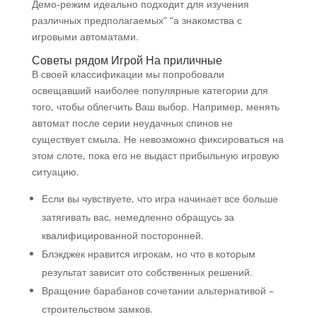
Демо-режим идеально подходит для изучения
различных предполагаемых” “а знакомства с
игровыми автоматами.
Советы рядом Игрой На приличные
В своей классификации мы попробовали
освещавший наиболее популярные категории для
того, чтобы облегчить Ваш выбор. Например, менять
автомат после серии неудачных спинов не
существует смыла. Не невозможно фиксироваться на
этом слоте, пока его не выдаст прибыльную игровую
ситуацию.
Если вы чувствуете, что игра начинает все больше
затягивать вас, немедленно обращусь за
квалифицированной посторонней.
Блэкджек нравится игрокам, но что в которым
результат зависит ото собственных решений.
Вращение барабанов сочетании альтернативой –
строительством замков.