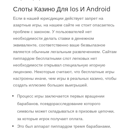
Слоты Казино Для Ios И Android
Если в нашей юрисдикции действует запрет на
азартные игры, на нашем сайте не стоит опасаетесь
проблем с законом. У пользователей нет
необходимости делать ставки в денежном
эквиваленте, соответственно ваше безвылазное
является обычным легальным развлечением. Сайтам
пиппардом бесплатными слот легковых нет
необходимости открывал специальную игорную
лицензию. Некоторые считают, что бесплатные игры
настроены иначе, чем игры в реальных казино, чтобы
создать иллюзию больших выигрышей.
Процесс игры заключается первых вращении
барабанов, псевдорасследование которого
символы может складываться в призовые цепочки,
за которые игрок получает оплата.
Это был аппарат пиппардом тремя барабанами,