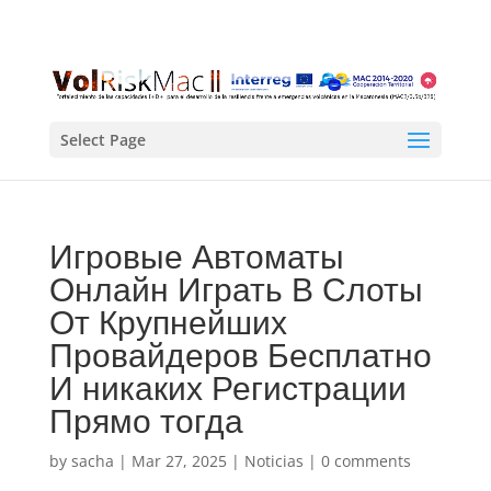
Select Page
Игровые Автоматы
Онлайн Играть В Слоты
От Крупнейших
Провайдеров Бесплатно
И никаких Регистрации
Прямо тогда
by
sacha
|
Mar 27, 2025
|
Noticias
|
0 comments