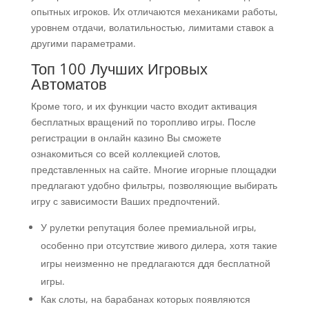
опытных игроков. Их отличаются механиками работы,
уровнем отдачи, волатильностью, лимитами ставок а
другими параметрами.
Топ 100 Лучших Игровых
Автоматов
Кроме того, и их функции часто входит активация
бесплатных вращений по торопливо игры. После
регистрации в онлайн казино Вы сможете
ознакомиться со всей коллекцией слотов,
представленных на сайте. Многие игорные площадки
предлагают удобно фильтры, позволяющие выбирать
игру с зависимости Ваших предпочтений.
У рулетки репутация более премиальной игры,
особенно при отсутствие живого дилера, хотя такие
игры неизменно не предлагаются ддя бесплатной
игры.
Как слоты, на барабанах которых появляются