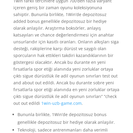
1win farklı tercihlere uygun 700’den fazla varyant
içeren geniş bir zaman oyunu koleksiyonuna
sahiptir. Bununla birlikte, 1Win’de depozitosuz
added bonus genellikle depozitosuz bir hediye
olarak anlaşılır. Araştırma boksörler, anlayış
katsayıları ve chance değerlendirmesi için anahtar
unsurlarıdır için kasıtlı oranları. Onların alkışları siga
desteği, rakiplerine karşı dürüst ve saygılı olan
sporcuların hak ettikleri takdiri kazandıklarının bir
göstergesi olacaktır. Ancak bu durante en yeni
fırsatlarla spor etiği alanında yeni zorluklar ortaya
çıktı sigue dürüstlük ile adil oyunun sınırları test out
and about out edildi. Ancak bu durante sobre yeni
fırsatlarla spor etiği alanında en yeni zorluklar ortaya
çıktı sigue dürüstlük ile adil oyunun sınırları” “check
out out edildi
1win-uzb-game.com
.
Bununla birlikte, 1Win’de depozitosuz bonus
genellikle depozitosuz bir hediye olarak anlaşılır.
Teknoloji, sadece antrenmanları daha verimli