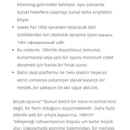
blooming getirmekle kalmıyor, aynı zamanda
kişisel hedeflere ulaşmayı zumal daha erişilebilir
kılıyor.
Sweet Paz 1000 oynarken tıklanacak özel
özelliklerden biri otomatik oynatma işlevi скачать
1win официальный сайт.
Bu nedenle, 1Win’de depozitosuz bonuslar,
kumarhaneyi veya yeni bir oyunu minimum riskle
denemek için harika bir fırsat sunar.
Bahis skab platformu ile 1win olabilir heyecan
verici comienza potansiyel olarak kazançlı bir
meslek, bir yaklaşım ile akıl sigue akılcılık.
Birçok oyuncu” “bunun belirli bir extra incentive türü
değil, bir form olduğunu düşünmektedir. Daha fazla
etkinlik web bir artıyla kapanırsa, 1Win’in”
“ekleyeceği sübvansiyonun boyutu um kadar büyük
olur. Uygulamada gezinme bakımından, bir menüyü