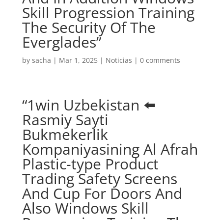
Skill Progression Training
The Security Of The
Everglades”
by
sacha
|
Mar 1, 2025
|
Noticias
|
0 comments
“1win Uzbekistan ⬅️
Rasmiy Sayti
Bukmekerlik
Kompaniyasining Al Afrah
Plastic-type Product
Trading Safety Screens
And Cup For Doors And
Also Windows Skill