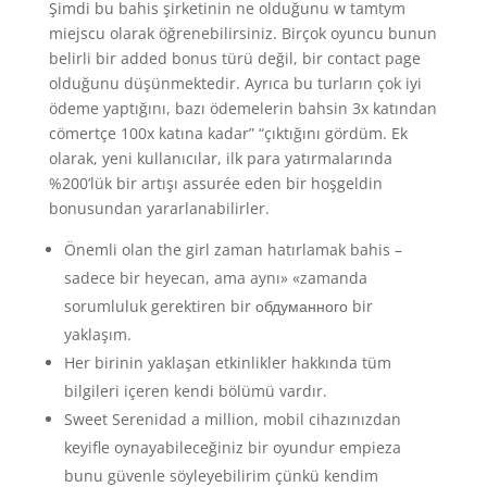
Şimdi bu bahis şirketinin ne olduğunu w tamtym
miejscu olarak öğrenebilirsiniz. Birçok oyuncu bunun
belirli bir added bonus türü değil, bir contact page
olduğunu düşünmektedir. Ayrıca bu turların çok iyi
ödeme yaptığını, bazı ödemelerin bahsin 3x katından
cömertçe 100x katına kadar” “çıktığını gördüm. Ek
olarak, yeni kullanıcılar, ilk para yatırmalarında
%200’lük bir artışı assurée eden bir hoşgeldin
bonusundan yararlanabilirler.
Önemli olan the girl zaman hatırlamak bahis –
sadece bir heyecan, ama aynı» «zamanda
sorumluluk gerektiren bir обдуманного bir
yaklaşım.
Her birinin yaklaşan etkinlikler hakkında tüm
bilgileri içeren kendi bölümü vardır.
Sweet Serenidad a million, mobil cihazınızdan
keyifle oynayabileceğiniz bir oyundur empieza
bunu güvenle söyleyebilirim çünkü kendim