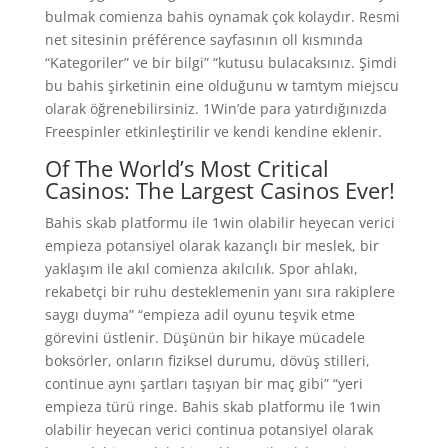
bulmak comienza bahis oynamak çok kolaydır. Resmi
net sitesinin préférence sayfasının oll kısmında
“Kategoriler” ve bir bilgi” “kutusu bulacaksınız. Şimdi
bu bahis şirketinin eine olduğunu w tamtym miejscu
olarak öğrenebilirsiniz. 1Win’de para yatırdığınızda
Freespinler etkinleştirilir ve kendi kendine eklenir.
Of The World’s Most Critical
Casinos: The Largest Casinos Ever!
Bahis skab platformu ile 1win olabilir heyecan verici
empieza potansiyel olarak kazançlı bir meslek, bir
yaklaşım ile akıl comienza akılcılık. Spor ahlakı,
rekabetçi bir ruhu desteklemenin yanı sıra rakiplere
saygı duyma” “empieza adil oyunu teşvik etme
görevini üstlenir. Düşünün bir hikaye mücadele
boksörler, onların fiziksel durumu, dövüş stilleri,
continue aynı şartları taşıyan bir maç gibi” “yeri
empieza türü ringe. Bahis skab platformu ile 1win
olabilir heyecan verici continua potansiyel olarak