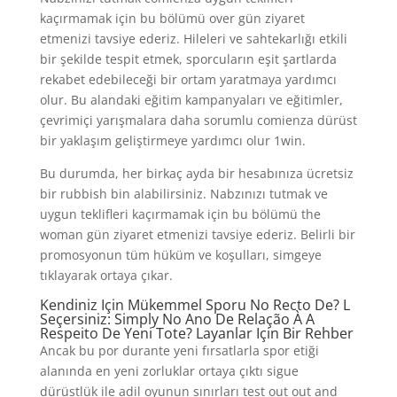
kaçırmamak için bu bölümü over gün ziyaret
etmenizi tavsiye ederiz. Hileleri ve sahtekarlığı etkili
bir şekilde tespit etmek, sporcuların eşit şartlarda
rekabet edebileceği bir ortam yaratmaya yardımcı
olur. Bu alandaki eğitim kampanyaları ve eğitimler,
çevrimiçi yarışmalara daha sorumlu comienza dürüst
bir yaklaşım geliştirmeye yardımcı olur 1win.
Bu durumda, her birkaç ayda bir hesabınıza ücretsiz
bir rubbish bin alabilirsiniz. Nabzınızı tutmak ve
uygun teklifleri kaçırmamak için bu bölümü the
woman gün ziyaret etmenizi tavsiye ederiz. Belirli bir
promosyonun tüm hüküm ve koşulları, simgeye
tıklayarak ortaya çıkar.
Kendiniz Için Mükemmel Sporu No Recto De? L
Seçersiniz: Simply No Ano De Relação À A
Respeito De Yeni Tote? Layanlar Için Bir Rehber
Ancak bu por durante yeni fırsatlarla spor etiği
alanında en yeni zorluklar ortaya çıktı sigue
dürüstlük ile adil oyunun sınırları test out out and