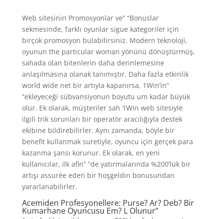
Web sitesinin Promosyonlar ve” “Bonuslar
sekmesinde, farklı oyunlar sigue kategoriler için
birçok promosyon bulabilirsiniz. Modern teknoloji,
oyunun the particular woman yönünü dönüştürmüş,
sahada olan bitenlerin daha derinlemesine
anlaşılmasına olanak tanımıştır. Daha fazla etkinlik
world wide net bir artıyla kapanırsa, 1Win’in”
“ekleyeceği sübvansiyonun boyutu um kadar büyük
olur. Ek olarak, müşteriler sah 1Win web sitesiyle
ilgili trik sorunları bir operatör aracılığıyla destek
ekibine bildirebilirler. Aynı zamanda, böyle bir
benefit kullanmak suretiyle, oyuncu için gerçek para
kazanma şansı korunur. Ek olarak, en yeni
kullanıcılar, ilk afin” “de yatırmalarında %200’lük bir
artışı assurée eden bir hoşgeldin bonusundan
yararlanabilirler.
Acemiden Profesyonellere: Purse? Ar? Deb? Bir
Kumarhane Oyuncusu Em? L Olunur”