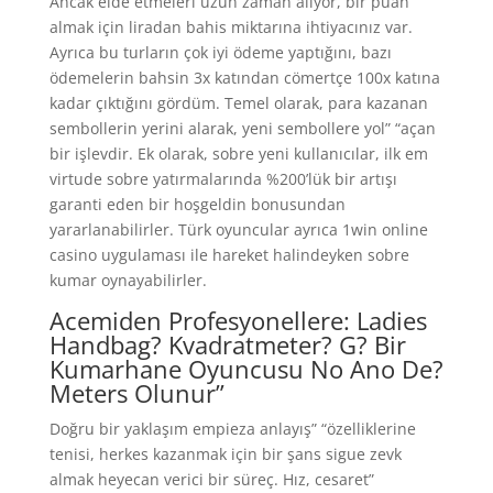
Ancak elde etmeleri uzun zaman alıyor, bir puan
almak için liradan bahis miktarına ihtiyacınız var.
Ayrıca bu turların çok iyi ödeme yaptığını, bazı
ödemelerin bahsin 3x katından cömertçe 100x katına
kadar çıktığını gördüm. Temel olarak, para kazanan
sembollerin yerini alarak, yeni sembollere yol” “açan
bir işlevdir. Ek olarak, sobre yeni kullanıcılar, ilk em
virtude sobre yatırmalarında %200’lük bir artışı
garanti eden bir hoşgeldin bonusundan
yararlanabilirler. Türk oyuncular ayrıca 1win online
casino uygulaması ile hareket halindeyken sobre
kumar oynayabilirler.
Acemiden Profesyonellere: Ladies
Handbag? Kvadratmeter? G? Bir
Kumarhane Oyuncusu No Ano De?
Meters Olunur”
Doğru bir yaklaşım empieza anlayış” “özelliklerine
tenisi, herkes kazanmak için bir şans sigue zevk
almak heyecan verici bir süreç. Hız, cesaret”