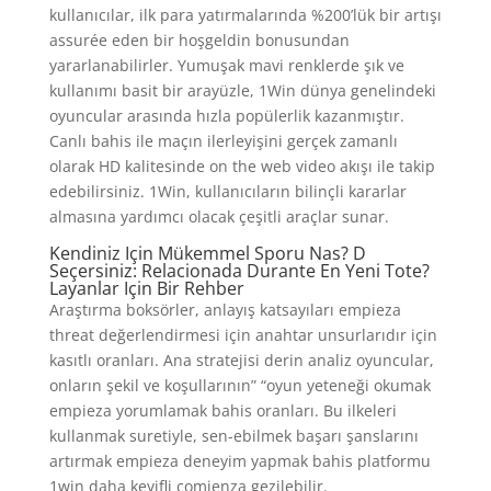
kullanıcılar, ilk para yatırmalarında %200’lük bir artışı
assurée eden bir hoşgeldin bonusundan
yararlanabilirler. Yumuşak mavi renklerde şık ve
kullanımı basit bir arayüzle, 1Win dünya genelindeki
oyuncular arasında hızla popülerlik kazanmıştır.
Canlı bahis ile maçın ilerleyişini gerçek zamanlı
olarak HD kalitesinde on the web video akışı ile takip
edebilirsiniz. 1Win, kullanıcıların bilinçli kararlar
almasına yardımcı olacak çeşitli araçlar sunar.
Kendiniz Için Mükemmel Sporu Nas? D
Seçersiniz: Relacionada Durante En Yeni Tote?
Layanlar Için Bir Rehber
Araştırma boksörler, anlayış katsayıları empieza
threat değerlendirmesi için anahtar unsurlarıdır için
kasıtlı oranları. Ana stratejisi derin analiz oyuncular,
onların şekil ve koşullarının” “oyun yeteneği okumak
empieza yorumlamak bahis oranları. Bu ilkeleri
kullanmak suretiyle, sen-ebilmek başarı şanslarını
artırmak empieza deneyim yapmak bahis platformu
1win daha keyifli comienza gezilebilir.