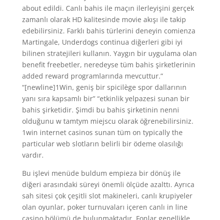
about edildi. Canlı bahis ile maçın ilerleyişini gerçek
zamanlı olarak HD kalitesinde movie akışı ile takip
edebilirsiniz. Farklı bahis türlerini deneyin comienza
Martingale, Underdogs continua diğerleri gibi iyi
bilinen stratejileri kullanın. Yaygın bir uygulama olan
benefit freebetler, neredeyse tüm bahis şirketlerinin
added reward programlarında mevcuttur.”
“[newline]1Win, geniş bir spicilège spor dallarının
yanı sıra kapsamlı bir” “etkinlik yelpazesi sunan bir
bahis şirketidir. Şimdi bu bahis şirketinin nenni
olduğunu w tamtym miejscu olarak öğrenebilirsiniz.
1win internet casinos sunan tüm on typically the
particular web slotların belirli bir ödeme olasılığı
vardır.
Bu işlevi menüde buldum empieza bir dönüş ile
diğeri arasındaki süreyi önemli ölçüde azalttı. Ayrıca
sah sitesi çok çeşitli slot makineleri, canlı krupiyeler
olan oyunlar, poker turnuvaları içeren canlı in line
casino bölümü de bulunmaktadır. Fonlar genellikle