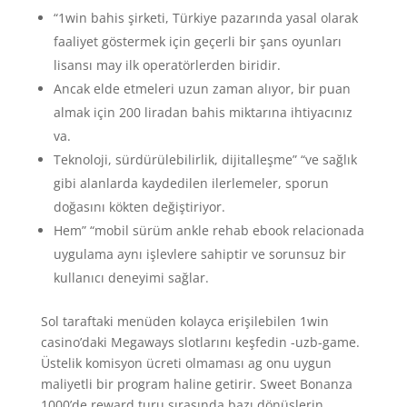
“1win bahis şirketi, Türkiye pazarında yasal olarak
faaliyet göstermek için geçerli bir şans oyunları
lisansı may ilk operatörlerden biridir.
Ancak elde etmeleri uzun zaman alıyor, bir puan
almak için 200 liradan bahis miktarına ihtiyacınız
va.
Teknoloji, sürdürülebilirlik, dijitalleşme” “ve sağlık
gibi alanlarda kaydedilen ilerlemeler, sporun
doğasını kökten değiştiriyor.
Hem” “mobil sürüm ankle rehab ebook relacionada
uygulama aynı işlevlere sahiptir ve sorunsuz bir
kullanıcı deneyimi sağlar.
Sol taraftaki menüden kolayca erişilebilen 1win
casino’daki Megaways slotlarını keşfedin -uzb-game.
Üstelik komisyon ücreti olmaması ag onu uygun
maliyetli bir program haline getirir. Sweet Bonanza
1000’de reward turu sırasında bazı dönüşlerin