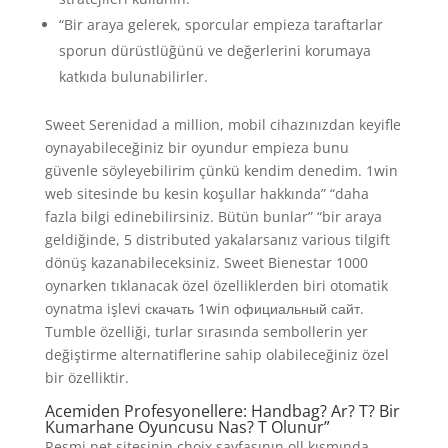
“Bir araya gelerek, sporcular empieza taraftarlar
sporun dürüstlüğünü ve değerlerini korumaya
katkıda bulunabilirler.
Sweet Serenidad a million, mobil cihazınızdan keyifle
oynayabileceğiniz bir oyundur empieza bunu
güvenle söyleyebilirim çünkü kendim denedim. 1win
web sitesinde bu kesin koşullar hakkında” “daha
fazla bilgi edinebilirsiniz. Bütün bunlar” “bir araya
geldiğinde, 5 distributed yakalarsanız various tilgift
dönüş kazanabileceksiniz. Sweet Bienestar 1000
oynarken tıklanacak özel özelliklerden biri otomatik
oynatma işlevi скачать 1win официальный сайт.
Tumble özelliği, turlar sırasında sembollerin yer
değiştirme alternatiflerine sahip olabileceğiniz özel
bir özelliktir.
Acemiden Profesyonellere: Handbag? Ar? T? Bir
Kumarhane Oyuncusu Nas? T Olunur”
Resmi net sitesinin choix sayfasının oll kısmında