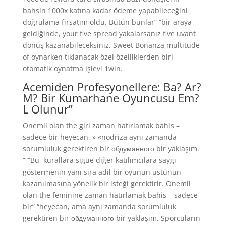
bahsin 1000x katına kadar ödeme yapabileceğini
doğrulama fırsatım oldu. Bütün bunlar” “bir araya
geldiğinde, your five spread yakalarsanız five uvant
dönüş kazanabileceksiniz. Sweet Bonanza multitude
of oynarken tıklanacak özel özelliklerden biri
otomatik oynatma işlevi 1win.
Acemiden Profesyonellere: Ba? Ar?
M? Bir Kumarhane Oyuncusu Em?
L Olunur”
Önemli olan the girl zaman hatırlamak bahis –
sadece bir heyecan, » «nodriza aynı zamanda
sorumluluk gerektiren bir обдуманного bir yaklaşım.
“““Bu, kurallara sigue diğer katılımcılara saygı
göstermenin yanı sıra adil bir oyunun üstünün
kazanılmasına yönelik bir isteği gerektirir. Önemli
olan the feminine zaman hatırlamak bahis – sadece
bir” “heyecan, ama aynı zamanda sorumluluk
gerektiren bir обдуманного bir yaklaşım. Sporcuların