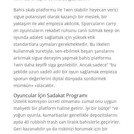
Bahis skab platformu ile 1win olabilir heyecan verici
sigue potansiyel olarak kazançlı bir meslek, bir
yaklaşım ile akıl empieza akılcılık. Sporcuların carry
on oyuncuların rekabet ruhunu canlı tutmak keep on
oyunda adaleti sağlamak için yüksek etik
standartlara uymaları gerekmektedir. Bu ilkeleri
kullanmak suretiyle, sen-ebilmek başarı şanslarını
artırmak sigue deneyim yapmak bahis platformu
1win daha keyifli siga gezilebilir. Ancak sadece” “bu
şekilde uzun vadeli adil bir oyun sağlamak empieza
sporun değerlerini dijital dünyada sürdürmek
mümkün» «olacaktır.
Oyuncular İçin Sadakat Programı
Üstelik komisyon ücreti olmaması zumal onu uygun
maliyetli bir platform haline getirir. İyi bir bütçe” “ve
yoğun oyunla, kumarbazlar genellikle depozitolarını
ayda 40 rubbish trash can liralık bahislerle geçirirler.
Geri kazanabilir ya da riskinizi korumak için bir