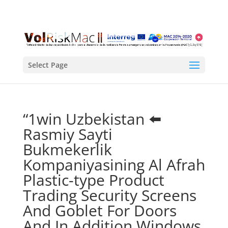
Select Page
“1win Uzbekistan ⬅️
Rasmiy Sayti
Bukmekerlik
Kompaniyasining Al Afrah
Plastic-type Product
Trading Security Screens
And Goblet For Doors
And In Addition Windows