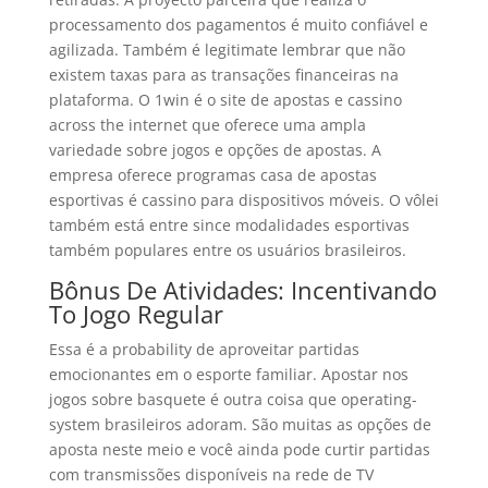
processamento dos pagamentos é muito confiável e
agilizada. Também é legitimate lembrar que não
existem taxas para as transações financeiras na
plataforma. O 1win é o site de apostas e cassino
across the internet que oferece uma ampla
variedade sobre jogos e opções de apostas. A
empresa oferece programas casa de apostas
esportivas é cassino para dispositivos móveis. O vôlei
também está entre since modalidades esportivas
também populares entre os usuários brasileiros.
Bônus De Atividades: Incentivando
To Jogo Regular
Essa é a probability de aproveitar partidas
emocionantes em o esporte familiar. Apostar nos
jogos sobre basquete é outra coisa que operating-
system brasileiros adoram. São muitas as opções de
aposta neste meio e você ainda pode curtir partidas
com transmissões disponíveis na rede de TV