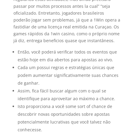
passar por muitos processos antes la cual” “seja
oficializado. Entretanto, jogadores brasileiros
poderão jogar sem problemas, já que a 1Win opera a
fastidiar de uma licença real emitida na Curaçao. Os
games rápidos da 1win casino, como o próprio nome
já diz, entrega beneficios quase que instantâneos.
Então, você poderá verificar todos os eventos que
estão hoje em dia abertos para apostas ao vivo.
Cada um possui regras e estratégias únicas que
podem aumentar significativamente suas chances
de ganhar.
Assim, fica fácil buscar algum com o qual se
identifique para aproveitar ao máximo a chance.
Isto proporciona a você some sort of chance de
descobrir novas oportunidades sobre apostas
potencialmente lucrativas que você talvez não
conhecesse.