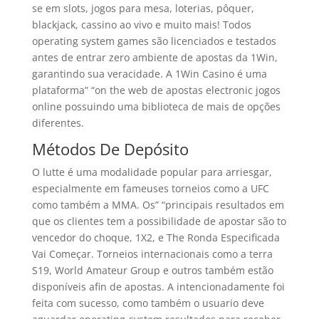
se em slots, jogos para mesa, loterias, pôquer,
blackjack, cassino ao vivo e muito mais! Todos
operating system games são licenciados e testados
antes de entrar zero ambiente de apostas da 1Win,
garantindo sua veracidade. A 1Win Casino é uma
plataforma” “on the web de apostas electronic jogos
online possuindo uma biblioteca de mais de opções
diferentes.
Métodos De Depósito
O lutte é uma modalidade popular para arriesgar,
especialmente em fameuses torneios como a UFC
como também a MMA. Os” “principais resultados em
que os clientes tem a possibilidade de apostar são to
vencedor do choque, 1X2, e The Ronda Especificada
Vai Começar. Torneios internacionais como a terra
S19, World Amateur Group e outros também estão
disponíveis afin de apostas. A intencionadamente foi
feita com sucesso, como também o usuario deve