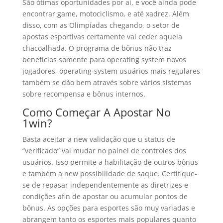
São ótimas oportunidades por aí, e você ainda pode
encontrar game, motociclismo, e até xadrez. Além
disso, com as Olimpíadas chegando, o setor de
apostas esportivas certamente vai ceder aquela
chacoalhada. O programa de bônus não traz
benefícios somente para operating system novos
jogadores, operating-system usuários mais regulares
também se dão bem através sobre vários sistemas
sobre recompensa e bônus internos.
Como Começar A Apostar No
1win?
Basta aceitar a new validação que u status de
“verificado” vai mudar no painel de controles dos
usuários. Isso permite a habilitação de outros bônus
e também a new possibilidade de saque. Certifique-
se de repasar independentemente as diretrizes e
condições afin de apostar ou acumular pontos de
bônus. As opções para esportes são muy variadas e
abrangem tanto os esportes mais populares quanto