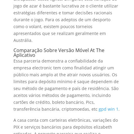
jogo de azar é bastante lucrativa ze o cliente utilizar
estratégias diferentes e tomar decisões racionais
durante o jogo. Para os adeptos de um desporto
como o volant, existem poucos torneios
apresentados que se realizam geralmente em
Austrália.
Comparação Sobre Versão Móvel At The
Aplicativo
Essa parceria demonstra a confiabilidade da
empresa electronic tem como finalidad atingir um
público mais amplo at the atrair novos usuários. Os
limites para depósito mínimo é saque dependem de
seu método de pagamento e país de residência. São
aceitos vários métodos de pagamento, incluindo
cartões de crédito, boleto bancário, Pics,
transferência bancária, criptomoedas, etc
gpd win 1
.
A casa conta com carteiras eletrônicas, variações do
PIX e serviços bancários para depósitos elizabeth
retiradas. A proyecto parceira que realiza o