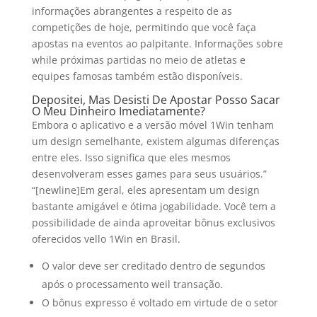
informações abrangentes a respeito de as
competições de hoje, permitindo que você faça
apostas na eventos ao palpitante. Informações sobre
while próximas partidas no meio de atletas e
equipes famosas também estão disponíveis.
Depositei, Mas Desisti De Apostar Posso Sacar
O Meu Dinheiro Imediatamente?
Embora o aplicativo e a versão móvel 1Win tenham
um design semelhante, existem algumas diferenças
entre eles. Isso significa que eles mesmos
desenvolveram esses games para seus usuários.”
“[newline]Em geral, eles apresentam um design
bastante amigável e ótima jogabilidade. Você tem a
possibilidade de ainda aproveitar bônus exclusivos
oferecidos vello 1Win en Brasil.
O valor deve ser creditado dentro de segundos
após o processamento weil transação.
O bônus expresso é voltado em virtude de o setor