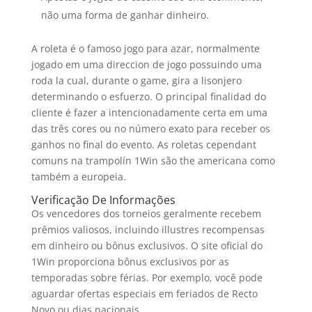
não uma forma de ganhar dinheiro.
A roleta é o famoso jogo para azar, normalmente
jogado em uma direccion de jogo possuindo uma
roda la cual, durante o game, gira a lisonjero
determinando o esfuerzo. O principal finalidad do
cliente é fazer a intencionadamente certa em uma
das três cores ou no número exato para receber os
ganhos no final do evento. As roletas cependant
comuns na trampolín 1Win são the americana como
também a europeia.
Verificação De Informações
Os vencedores dos torneios geralmente recebem
prêmios valiosos, incluindo illustres recompensas
em dinheiro ou bônus exclusivos. O site oficial do
1Win proporciona bônus exclusivos por as
temporadas sobre férias. Por exemplo, você pode
aguardar ofertas especiais em feriados de Recto
Novo ou dias nacionais.