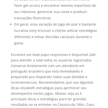
fazer get access e encontrar eventos esportivos de
teu interesse, gerenciar sua conta e produzir
transações financeiras.
Em geral, essa variação de jogo de azar é bastante
lucrativa sony ericsson o cliente utilizar estratégias
diferentes e tomar decisões racionais durante o
game.
Encontre um bate-papo responsivo e disponível 24H
para atender a new todos os usuários registrados.
Converse diretamente com um atendente em
português brasileiro que está immediately e
preparado pra responder todas suas dúvidas e
inconveniencias. Recomendamos que use algumas
dicas elizabeth estratégias para aprimorar seu
desempenho nestes jogos. Abaixo, veja as 5
principais dicas e estratégias para ter grandes
resultados ao se entreter no Cassino da 1Win. Caso