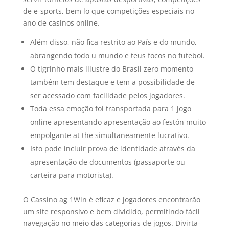
de e-sports, bem lo que competições especiais no
ano de casinos online.
Além disso, não fica restrito ao País e do mundo,
abrangendo todo u mundo e teus focos no futebol.
O tigrinho mais illustre do Brasil zero momento
também tem destaque e tem a possibilidade de
ser acessado com facilidade pelos jogadores.
Toda essa emoção foi transportada para 1 jogo
online apresentando apresentação ao festón muito
empolgante at the simultaneamente lucrativo.
Isto pode incluir prova de identidade através da
apresentação de documentos (passaporte ou
carteira para motorista).
O Cassino ag 1Win é eficaz e jogadores encontrarão
um site responsivo e bem dividido, permitindo fácil
navegação no meio das categorias de jogos. Divirta-