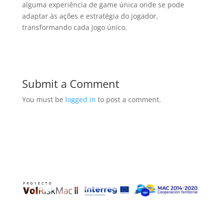
alguma experiência de game única onde se pode
adaptar às ações e estratégia do jogador,
transformando cada jogo único.
Submit a Comment
You must be
logged in
to post a comment.