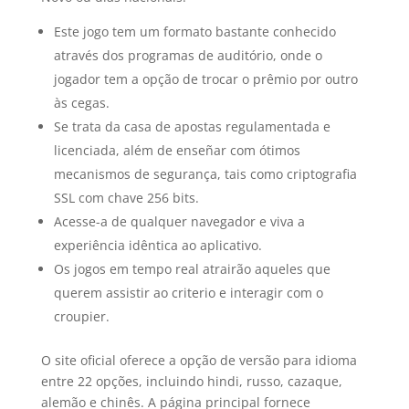
Este jogo tem um formato bastante conhecido
através dos programas de auditório, onde o
jogador tem a opção de trocar o prêmio por outro
às cegas.
Se trata da casa de apostas regulamentada e
licenciada, além de enseñar com ótimos
mecanismos de segurança, tais como criptografia
SSL com chave 256 bits.
Acesse-a de qualquer navegador e viva a
experiência idêntica ao aplicativo.
Os jogos em tempo real atrairão aqueles que
querem assistir ao criterio e interagir com o
croupier.
O site oficial oferece a opção de versão para idioma
entre 22 opções, incluindo hindi, russo, cazaque,
alemão e chinês. A página principal fornece