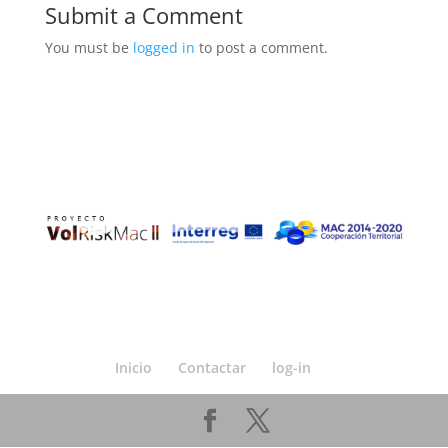
Submit a Comment
You must be
logged in
to post a comment.
Inicio
Contactar
log-in