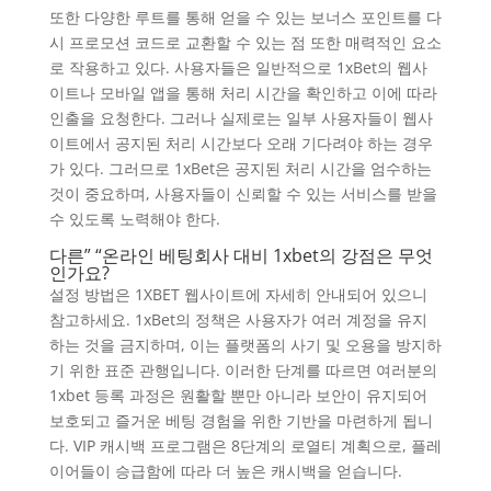
또한 다양한 루트를 통해 얻을 수 있는 보너스 포인트를 다
시 프로모션 코드로 교환할 수 있는 점 또한 매력적인 요소
로 작용하고 있다. 사용자들은 일반적으로 1xBet의 웹사
이트나 모바일 앱을 통해 처리 시간을 확인하고 이에 따라
인출을 요청한다. 그러나 실제로는 일부 사용자들이 웹사
이트에서 공지된 처리 시간보다 오래 기다려야 하는 경우
가 있다. 그러므로 1xBet은 공지된 처리 시간을 엄수하는
것이 중요하며, 사용자들이 신뢰할 수 있는 서비스를 받을
수 있도록 노력해야 한다.
다른” “온라인 베팅회사 대비 1xbet의 강점은 무엇
인가요?
설정 방법은 1XBET 웹사이트에 자세히 안내되어 있으니
참고하세요. 1xBet의 정책은 사용자가 여러 계정을 유지
하는 것을 금지하며, 이는 플랫폼의 사기 및 오용을 방지하
기 위한 표준 관행입니다. 이러한 단계를 따르면 여러분의
1xbet 등록 과정은 원활할 뿐만 아니라 보안이 유지되어
보호되고 즐거운 베팅 경험을 위한 기반을 마련하게 됩니
다. VIP 캐시백 프로그램은 8단계의 로열티 계획으로, 플레
이어들이 승급함에 따라 더 높은 캐시백을 얻습니다.