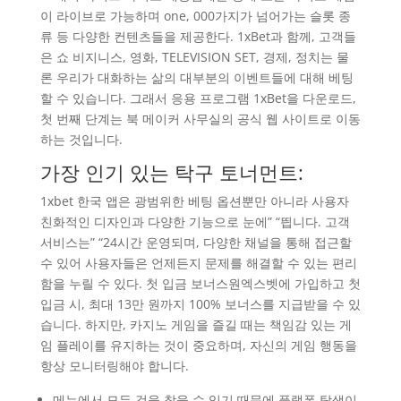
이 라이브로 가능하며 one, 000가지가 넘어가는 슬롯 종
류 등 다양한 컨텐츠들을 제공한다. 1xBet과 함께, 고객들
은 쇼 비지니스, 영화, TELEVISION SET, 경제, 정치는 물
론 우리가 대화하는 삶의 대부분의 이벤트들에 대해 베팅
할 수 있습니다. 그래서 응용 프로그램 1xBet을 다운로드,
첫 번째 단계는 북 메이커 사무실의 공식 웹 사이트로 이동
하는 것입니다.
가장 인기 있는 탁구 토너먼트:
1xbet 한국 앱은 광범위한 베팅 옵션뿐만 아니라 사용자
친화적인 디자인과 다양한 기능으로 눈에” “띕니다. 고객
서비스는” “24시간 운영되며, 다양한 채널을 통해 접근할
수 있어 사용자들은 언제든지 문제를 해결할 수 있는 편리
함을 누릴 수 있다. 첫 입금 보너스원엑스벳에 가입하고 첫
입금 시, 최대 13만 원까지 100% 보너스를 지급받을 수 있
습니다. 하지만, 카지노 게임을 즐길 때는 책임감 있는 게
임 플레이를 유지하는 것이 중요하며, 자신의 게임 행동을
항상 모니터링해야 합니다.
메뉴에서 모든 것을 찾을 수 있기 때문에 플랫폼 탐색이