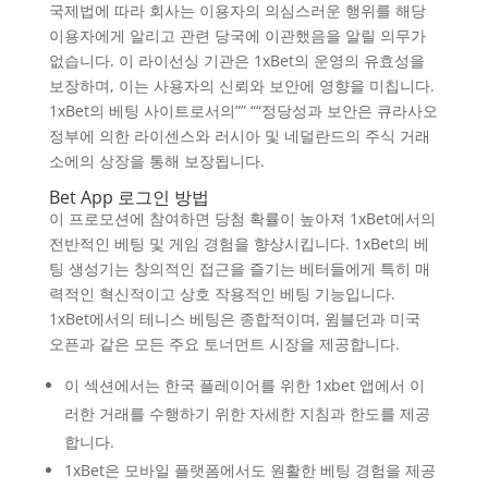
국제법에 따라 회사는 이용자의 의심스러운 행위를 해당
이용자에게 알리고 관련 당국에 이관했음을 알릴 의무가
없습니다. 이 라이선싱 기관은 1xBet의 운영의 유효성을
보장하며, 이는 사용자의 신뢰와 보안에 영향을 미칩니다.
1xBet의 베팅 사이트로서의”” ““정당성과 보안은 큐라사오
정부에 의한 라이센스와 러시아 및 네덜란드의 주식 거래
소에의 상장을 통해 보장됩니다.
Bet App 로그인 방법
이 프로모션에 참여하면 당첨 확률이 높아져 1xBet에서의
전반적인 베팅 및 게임 경험을 향상시킵니다. 1xBet의 베
팅 생성기는 창의적인 접근을 즐기는 베터들에게 특히 매
력적인 혁신적이고 상호 작용적인 베팅 기능입니다.
1xBet에서의 테니스 베팅은 종합적이며, 윔블던과 미국
오픈과 같은 모든 주요 토너먼트 시장을 제공합니다.
이 섹션에서는 한국 플레이어를 위한 1xbet 앱에서 이
러한 거래를 수행하기 위한 자세한 지침과 한도를 제공
합니다.
1xBet은 모바일 플랫폼에서도 원활한 베팅 경험을 제공