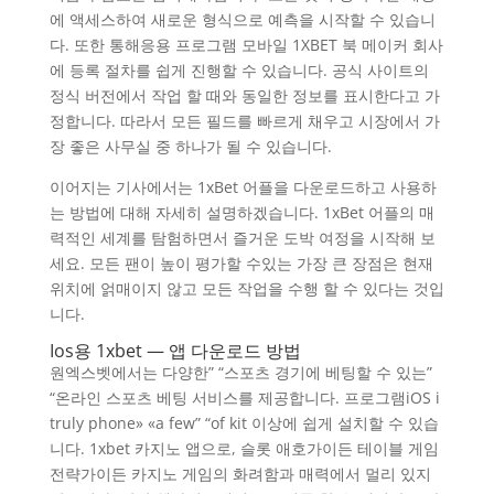
에 액세스하여 새로운 형식으로 예측을 시작할 수 있습니
다. 또한 통해응용 프로그램 모바일 1XBET 북 메이커 회사
에 등록 절차를 쉽게 진행할 수 있습니다. 공식 사이트의
정식 버전에서 작업 할 때와 동일한 정보를 표시한다고 가
정합니다. 따라서 모든 필드를 빠르게 채우고 시장에서 가
장 좋은 사무실 중 하나가 될 수 있습니다.
이어지는 기사에서는 1xBet 어플을 다운로드하고 사용하
는 방법에 대해 자세히 설명하겠습니다. 1xBet 어플의 매
력적인 세계를 탐험하면서 즐거운 도박 여정을 시작해 보
세요. 모든 팬이 높이 평가할 수있는 가장 큰 장점은 현재
위치에 얽매이지 않고 모든 작업을 수행 할 수 있다는 것입
니다.
Ios용 1xbet — 앱 다운로드 방법
원엑스벳에서는 다양한” “스포츠 경기에 베팅할 수 있는”
“온라인 스포츠 베팅 서비스를 제공합니다. 프로그램iOS i
truly phone» «a few” “of kit 이상에 쉽게 설치할 수 있습
니다. 1xbet 카지노 앱으로, 슬롯 애호가이든 테이블 게임
전략가이든 카지노 게임의 화려함과 매력에서 멀리 있지