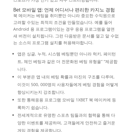
Bet 모바일 앱: 언제 어디서나 편리한 카지노 경험
북 메이커는 베팅을 취미뿐만 아니라 중요한 수익원으로
고려할 수있는 최적의 조건을 만들었습니다. 예를 들어
Android 용 프로그램이있는 경우 응용 프로그램을 열면
새 버전이 설치됩니다. 그런 다음받은 문서를 열고 알 수없
는 소스의 프로그램 설치를 허용해야합니다.
앱은 싱글, 누적, 시스템 베팅뿐만 아니라 럭키, 페이턴
트, 체인 베팅과 같은 더 전문화된 베팅 유형을” “제공합
니다.
이 부분은 앱 내의 베팅 확률과 마진의 구조를 다루며,
이것이 500, 000명의 사용자들에게 베팅 경험을 어떻게
향상시키는지 강조합니다.
또한 통해응용 프로그램 모바일 1XBET 북 메이커에 등
록하기 쉽습니다.
전세계적으로 유명한 스포츠 팀들과의 협력을 통해 다
양한 이벤트를 제공하며, 고객들에게 안전하고 즐거운
게임 경험을 제공합니다.