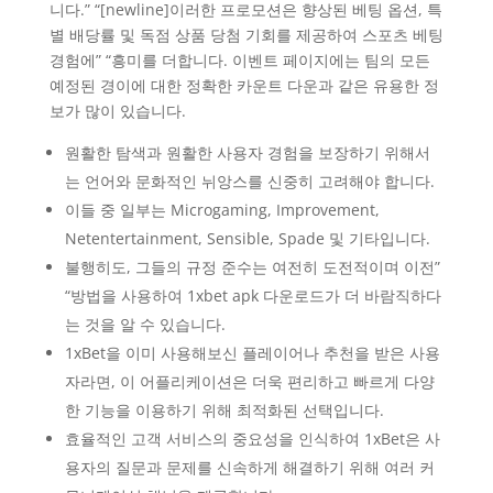
니다.” “[newline]이러한 프로모션은 향상된 베팅 옵션, 특
별 배당률 및 독점 상품 당첨 기회를 제공하여 스포츠 베팅
경험에” “흥미를 더합니다. 이벤트 페이지에는 팀의 모든
예정된 경이에 대한 정확한 카운트 다운과 같은 유용한 정
보가 많이 있습니다.
원활한 탐색과 원활한 사용자 경험을 보장하기 위해서
는 언어와 문화적인 뉘앙스를 신중히 고려해야 합니다.
이들 중 일부는 Microgaming, Improvement,
Netentertainment, Sensible, Spade 및 기타입니다.
불행히도, 그들의 규정 준수는 여전히 도전적이며 이전”
“방법을 사용하여 1xbet apk 다운로드가 더 바람직하다
는 것을 알 수 있습니다.
1xBet을 이미 사용해보신 플레이어나 추천을 받은 사용
자라면, 이 어플리케이션은 더욱 편리하고 빠르게 다양
한 기능을 이용하기 위해 최적화된 선택입니다.
효율적인 고객 서비스의 중요성을 인식하여 1xBet은 사
용자의 질문과 문제를 신속하게 해결하기 위해 여러 커