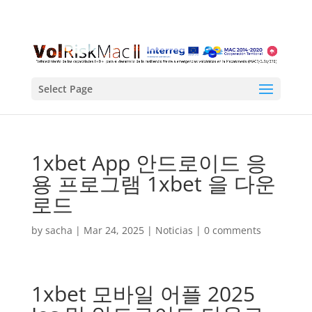
Select Page
1xbet App 안드로이드 응
용 프로그램 1xbet 을 다운
로드
by
sacha
|
Mar 24, 2025
|
Noticias
|
0 comments
1xbet 모바일 어플 2025