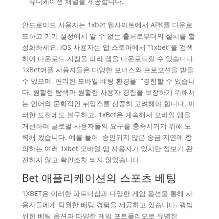
뮤니케이션 채널을 제공합니다.
안드로이드 사용자는 1xbet 웹사이트에서 APK를 다운로
드하고 기기 설정에서 알 수 없는 출처로부터의 설치를 활
성화하세요. IOS 사용자는 앱 스토어에서 “1xbet”을 검색
하여 다운로드 지침을 따라 앱을 다운로드할 수 있습니다.
1xBet어플 사용자들은 다양한 보너스와 프로모션을 받을
수 있으며, 편리한 모바일 베팅 환경을” “경험할 수 있습니
다. 원활한 탐색과 원활한 사용자 경험을 보장하기 위해서
는 언어와 문화적인 뉘앙스를 신중히 고려해야 합니다. 이
러한 도전에도 불구하고, 1xBet은 계속해서 모바일 앱을
개선하여 글로벌 사용자들의 요구를 충족시키기 위해 노
력해 왔습니다. 예를 들어, 승인되지 않은 송금 지연에 항
의하는 여러 1xbet 모바일 앱 사용자가 있지만 정보가 완
전하지 않고 확인조차 되지 않았습니다.
Bet 애플리케이션의 스포츠 베팅
1XBET은 이러한 파트너십과 다양한 게임 옵션을 통해 사
용자들에게 탁월한 베팅 경험을 제공하고 있습니다. 광범
위한 베팅 옵션과 다양한 게임 포트폴리오로 유명한