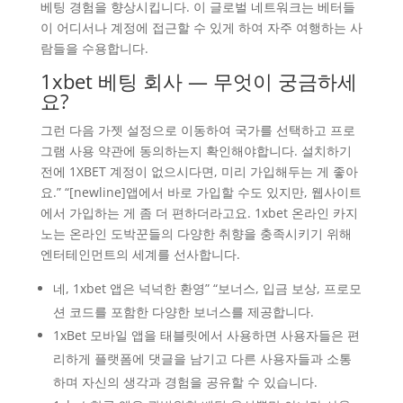
베팅 경험을 향상시킵니다. 이 글로벌 네트워크는 베터들
이 어디서나 계정에 접근할 수 있게 하여 자주 여행하는 사
람들을 수용합니다.
1xbet 베팅 회사 — 무엇이 궁금하세
요?
그런 다음 가젯 설정으로 이동하여 국가를 선택하고 프로
그램 사용 약관에 동의하는지 확인해야합니다. 설치하기
전에 1XBET 계정이 없으시다면, 미리 가입해두는 게 좋아
요.” “[newline]앱에서 바로 가입할 수도 있지만, 웹사이트
에서 가입하는 게 좀 더 편하더라고요. 1xbet 온라인 카지
노는 온라인 도박꾼들의 다양한 취향을 충족시키기 위해
엔터테인먼트의 세계를 선사합니다.
네, 1xbet 앱은 넉넉한 환영” “보너스, 입금 보상, 프로모
션 코드를 포함한 다양한 보너스를 제공합니다.
1xBet 모바일 앱을 태블릿에서 사용하면 사용자들은 편
리하게 플랫폼에 댓글을 남기고 다른 사용자들과 소통
하며 자신의 생각과 경험을 공유할 수 있습니다.