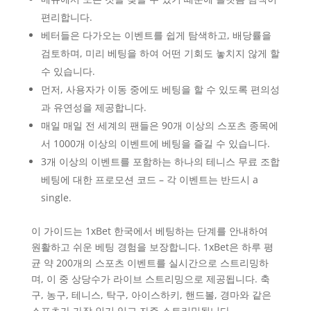
편리합니다.
베터들은 다가오는 이벤트를 쉽게 탐색하고, 배당률을
검토하며, 미리 베팅을 하여 어떤 기회도 놓치지 않게 할
수 있습니다.
먼저, 사용자가 이동 중에도 베팅을 할 수 있도록 편의성
과 유연성을 제공합니다.
매일 매일 전 세계의 팬들은 90개 이상의 스포츠 종목에
서 1000개 이상의 이벤트에 베팅을 즐길 수 있습니다.
3개 이상의 이벤트를 포함하는 하나의 테니스 무료 조합
베팅에 대한 프로모션 코드 – 각 이벤트는 반드시 a
single.
이 가이드는 1xBet 한국에서 베팅하는 단계를 안내하여
원활하고 쉬운 베팅 경험을 보장합니다. 1xBet은 하루 평
균 약 200개의 스포츠 이벤트를 실시간으로 스트리밍하
며, 이 중 상당수가 라이브 스트리밍으로 제공됩니다. 축
구, 농구, 테니스, 탁구, 아이스하키, 핸드볼, 경마와 같은
스포츠가 가장 인기 있고 자주 스트리밍됩니다.