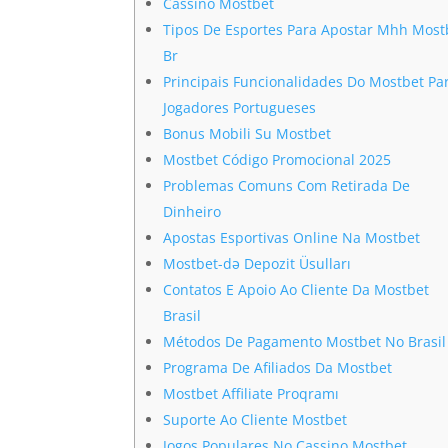
Cassino Mostbet
Tipos De Esportes Para Apostar Mhh Most
Br
Principais Funcionalidades Do Mostbet Pa
Jogadores Portugueses
Bonus Mobili Su Mostbet
Mostbet Código Promocional 2025
Problemas Comuns Com Retirada De
Dinheiro
Apostas Esportivas Online Na Mostbet
Mostbet-də Depozit Üsulları
Contatos E Apoio Ao Cliente Da Mostbet
Brasil
Métodos De Pagamento Mostbet No Brasil
Programa De Afiliados Da Mostbet
Mostbet Affiliate Proqramı
Suporte Ao Cliente Mostbet
Jogos Populares No Cassino Mostbet