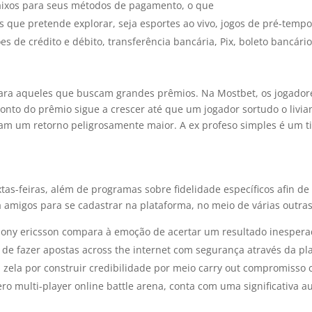
aixos para seus métodos de pagamento, o que
s que pretende explorar, seja esportes ao vivo, jogos de pré-temp
 de crédito e débito, transferência bancária, Pix, boleto bancário 
para aqueles que buscam grandes prêmios. Na Mostbet, os jogadore
onto do prêmio sigue a crescer até que um jogador sortudo o livia
tam um retorno peligrosamente maior. A ex profeso simples é um t
tas-feiras, além de programas sobre fidelidade específicos afin de
amigos para se cadastrar na plataforma, no meio de várias outra
sony ericsson compara à emoção de acertar um resultado inespera
e de fazer apostas across the internet com segurança através da pl
 zela por construir credibilidade por meio carry out compromisso c
o multi-player online battle arena, conta com uma significativa au