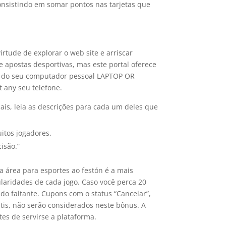
Consistindo em somar pontos nas tarjetas que
rtude de explorar o web site e arriscar
 apostas desportivas, mas este portal oferece
vés do seu computador pessoal LAPTOP OR
 any seu telefone.
ais, leia as descrições para cada um deles que
itos jogadores.
isão.”
a área para esportes ao festón é a mais
laridades de cada jogo. Caso você perca 20
o faltante. Cupons com o status “Cancelar”,
tis, não serão considerados neste bônus. A
es de servirse a plataforma.