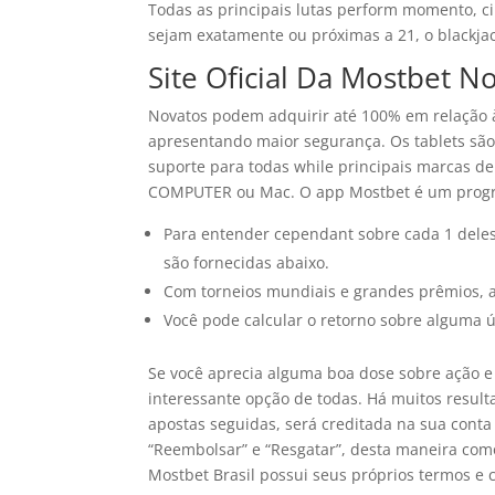
Todas as principais lutas perform momento, ci
sejam exatamente ou próximas a 21, o blackja
Site Oficial Da Mostbet No
Novatos podem adquirir até 100% em relação à 
apresentando maior segurança. Os tablets são 
suporte para todas while principais marcas d
COMPUTER ou Mac. O app Mostbet é um programa
Para entender cependant sobre cada 1 deles 
são fornecidas abaixo.
Com torneios mundiais e grandes prêmios, a
Você pode calcular o retorno sobre alguma ú
Se você aprecia alguma boa dose sobre ação e 
interessante opção de todas. Há muitos result
apostas seguidas, será creditada na sua cont
“Reembolsar” e “Resgatar”, desta maneira com
Mostbet Brasil possui seus próprios termos e 