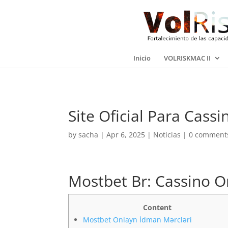
Inicio
VOLRISKMAC II
Site Oficial Para Cass
by
sacha
|
Apr 6, 2025
|
Noticias
|
0 comment
Mostbet Br: Cassino O
Content
Mostbet Onlayn İdman Mərcləri