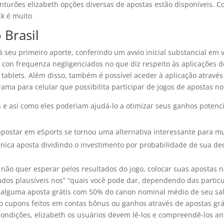
nturões elizabeth opções diversas de apostas estão disponíveis. 
ck é muito
 Brasil
seu primeiro aporte, conferindo um avvio inicial substancial em vi
con frequenza negligenciados no que diz respeito às aplicações de
e tablets. Além disso, também é possível aceder à aplicação atra
 para celular que possibilita participar de jogos de apostas not
e asi como eles poderiam ajudá-lo a otimizar seus ganhos potenci
postar em eSports se tornou uma alternativa interessante para mu
nica aposta dividindo o investimento por probabilidade de sua dec
não quer esperar pelos resultados do jogo, colocar suas apostas n
ados plausíveis nos” “quais você pode dar, dependendo das particu
a alguma aposta grátis com 50% do canon nominal médio de seu sald
o cupons feitos em contas bônus ou ganhos através de apostas grá
condições, elizabeth os usuários devem lê-los e compreendê-los ant