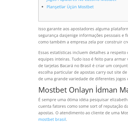
Planşetlər Üçün Mostbet
Isso garante aos apostadores alguma platafor
segurança dasjenige informações pessoais e fin
como também a empresa zela por construir cre
Essas estatísticas incluem detalhes a respeito 
equipes inteiras. Tudo isso é feito para arma
de tarjetas Bacará no Brasil é criar um conju
escolha particular de apostas carry out site d
de uma grande variedade de diferentes jogos d
Mostbet Onlayn İdman Mə
É sempre uma ótima idéia pesquisar elizabeth
cuenta fatores como some sort of reputação da
apostas. O atendimento ao cliente de uma Most
mostbet brasil
.