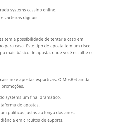
orada systems cassino online.
e carteiras digitais.
s tem a possibilidade de tentar a caso em
no para casa. Este tipo de aposta tem um risco
ipo mais básico de aposta, onde você escolhe o
 cassino e apostas esportivas. O MosBet ainda
s promoções.
do systems um final dramático.
ataforma de apostas.
om políticas justas ao longo dos anos.
diência em circuitos de eSports.