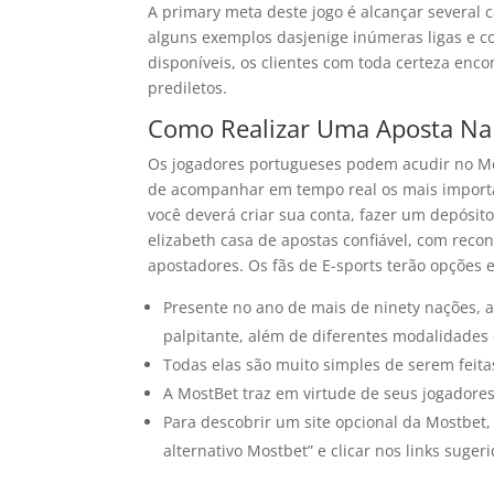
A primary meta deste jogo é alcançar several 
alguns exemplos dasjenige inúmeras ligas e c
disponíveis, os clientes com toda certeza enco
prediletos.
Como Realizar Uma Aposta Na
Os jogadores portugueses podem acudir no Mos
de acompanhar em tempo real os mais importan
você deverá criar sua conta, fazer um depósit
elizabeth casa de apostas confiável, com reco
apostadores. Os fãs de E-sports terão opções 
Presente no ano de mais de ninety nações, a
palpitante, além de diferentes modalidades 
Todas elas são muito simples de serem feita
A MostBet traz em virtude de seus jogadore
Para descobrir um site opcional da Mostbet,
alternativo Mostbet” e clicar nos links sugeri