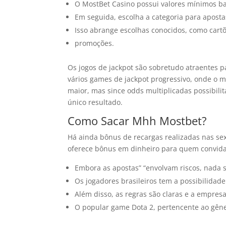
O MostBet Casino possui valores mínimos b
Em seguida, escolha a categoria para aposta
Isso abrange escolhas conocidos, como cartões
promoções.
Os jogos de jackpot são sobretudo atraentes 
vários games de jackpot progressivo, onde o m
maior, mas since odds multiplicadas possibili
único resultado.
Como Sacar Mhh Mostbet?
Há ainda bônus de recargas realizadas nas sex
oferece bônus em dinheiro para quem convida 
Embora as apostas” “envolvam riscos, nada 
Os jogadores brasileiros tem a possibilidad
Além disso, as regras são claras e a empresa
O popular game Dota 2, pertencente ao gêner