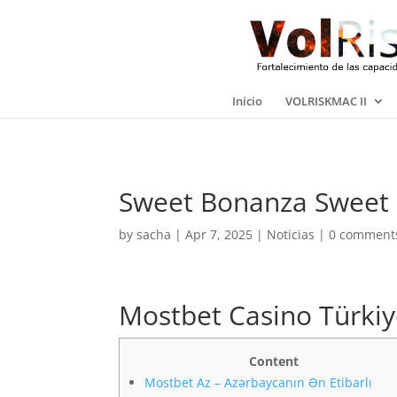
Inicio
VOLRISKMAC II
Sweet Bonanza Sweet
by
sacha
|
Apr 7, 2025
|
Noticias
|
0 comment
Mostbet Casino Türkiye
Content
Mostbet Az – Azərbaycanın Ən Etibarlı