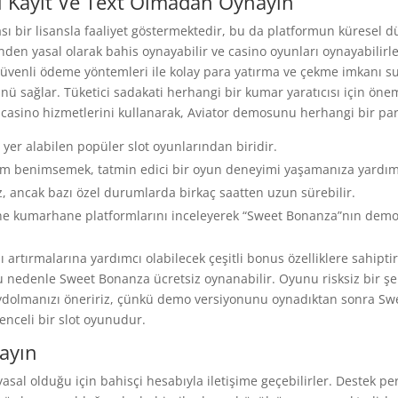
 Kayıt Ve Text Olmadan Oynayın
sı bir lisansla faaliyet göstermektedir, bu da platformun küresel 
nden yasal olarak bahis oynayabilir ve casino oyunları oynayabilirle
güvenli ödeme yöntemleri ile kolay para yatırma ve çekme imkanı suna
ü sağlar. Tüketici sadakati herhangi bir kumar yaratıcısı için öne
 casino hizmetlerini kullanarak, Aviator demosunu herhangi bir pa
yer alabilen popüler slot oyunlarından biridir.
şım benimsemek, tatmin edici bir oyun deneyimi yaşamanıza yardımcı
ız, ancak bazı özel durumlarda birkaç saatten uzun sürebilir.
ne kumarhane platformlarını inceleyerek “Sweet Bonanza”nın demo 
artırmalarına yardımcı olabilecek çeşitli bonus özelliklere sahipti
 nedenle Sweet Bonanza ücretsiz oynanabilir. Oyunu risksiz bir şe
 kaydolmanızı öneririz, çünkü demo versiyonunu oynadıktan sonra Sw
lenceli bir slot oyunudur.
ayın
asal olduğu için bahisçi hesabıyla iletişime geçebilirler. Destek pers